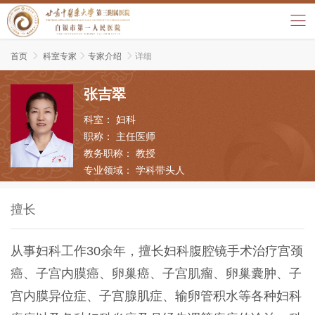
首页

科室专家

专家介绍

详细
张吉翠
科室：
妇科
职称：
主任医师
教务职称：
教授
专业领域：
学科带头人
擅长
从事妇科工作30余年，擅长妇科腹腔镜手术治疗宫颈
癌、子宫内膜癌、卵巢癌、子宫肌瘤、卵巢囊肿、子
宫内膜异位症、子宫腺肌症、输卵管积水等各种妇科