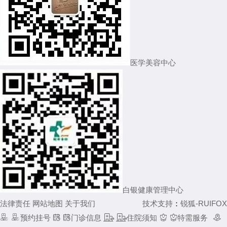
医学美容中心
白银健康管理中心
法律责任
网站地图
关于我们
技术支持
：
锐狐-RUIFOX


预约挂号


门诊信息


住院须知


特需服务
