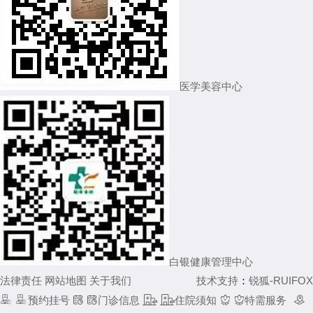
医学美容中心
白银健康管理中心
法律责任
网站地图
关于我们
技术支持
：
锐狐-RUIFOX


预约挂号


门诊信息


住院须知


特需服务
