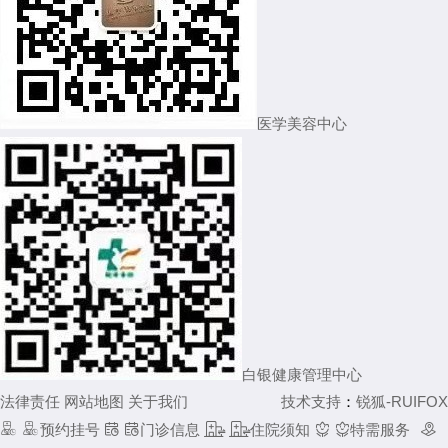
医学美容中心
白银健康管理中心
法律责任
网站地图
关于我们
技术支持
：
锐狐-RUIFOX


预约挂号


门诊信息


住院须知


特需服务
