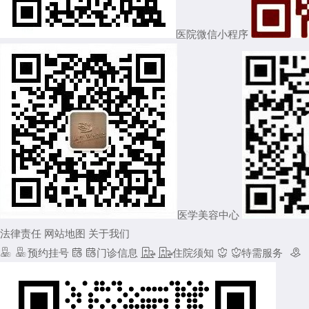
医院微信小程序
医学美容中心
法律责任
网站地图
关于我们


预约挂号


门诊信息


住院须知


特需服务
