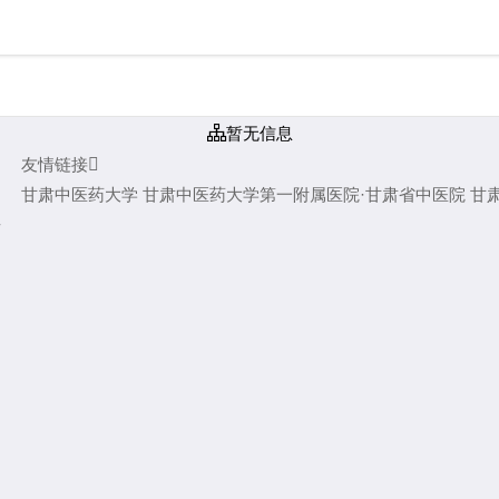

暂无信息
友情链接

甘肃中医药大学
甘肃中医药大学第一附属医院·甘肃省中医院
甘
错