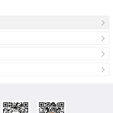



