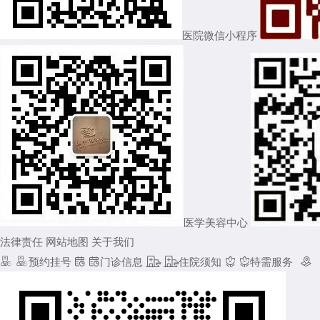
医院微信小程序
医学美容中心
法律责任
网站地图
关于我们


预约挂号


门诊信息


住院须知


特需服务
