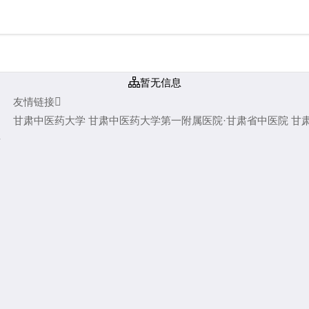

暂无信息
友情链接

甘肃中医药大学
甘肃中医药大学第一附属医院·甘肃省中医院
甘
错