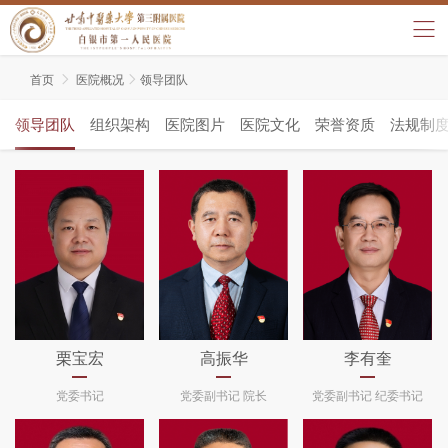
首页

医院概况

领导团队
领导团队
组织架构
医院图片
医院文化
荣誉资质
法规制
栗宝宏
高振华
李有奎
党委书记
党委副书记 院长
党委副书记 纪委书记