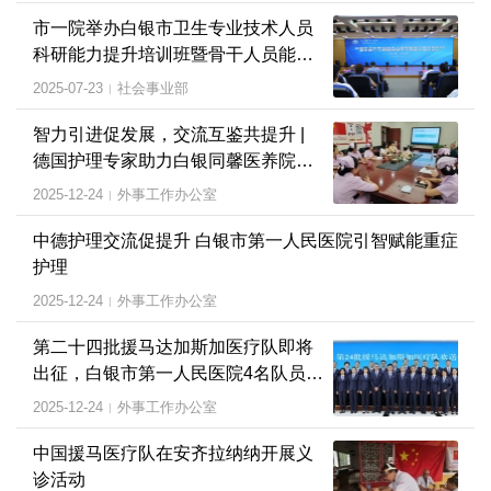
市一院举办白银市卫生专业技术人员
科研能力提升培训班暨骨干人员能力
提升培训班
2025-07-23
社会事业部
|
智力引进促发展，交流互鉴共提升 |
德国护理专家助力白银同馨医养院老
年护理发展
2025-12-24
外事工作办公室
|
中德护理交流促提升 白银市第一人民医院引智赋能重症
护理
2025-12-24
外事工作办公室
|
第二十四批援马达加斯加医疗队即将
出征，白银市第一人民医院4名队员随
队出发
2025-12-24
外事工作办公室
|
中国援马医疗队在安齐拉纳纳开展义
诊活动