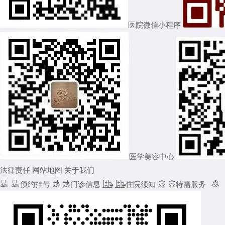
医院微信小程序
医学美容中心
法律责任
网站地图
关于我们


预约挂号


门诊信息


住院须知


特需服务
