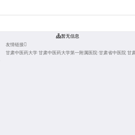

暂无信息
友情链接

甘肃中医药大学
甘肃中医药大学第一附属医院·甘肃省中医院
甘
错